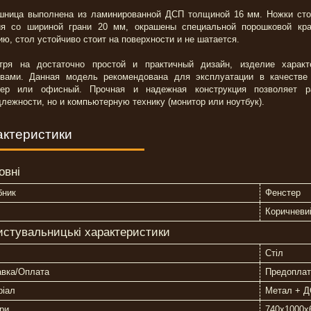
шница выполнена из ламинированной ДСП толщиной 16 мм. Ножки стол
ия со шириной грани 20 мм, окрашены специальной порошковой кра
ю, стол устойчиво стоит на поверхности и не шатается.
тря на достаточно простой и практичный дизайн, изделие характ
твами. Данная модель рекомендована для эксплуатации в качестве
ьер или офисный. Прочная и надежная конструкция позволяет р
лежности, но и компьютерную технику (монитор или ноутбук).
актеристики
овні
бник
Фенстер
Коричневи
истувальницькі характеристики
Стіл
авка/Оплата
Предопла
ріал
Метал + 
ри
740х1000х