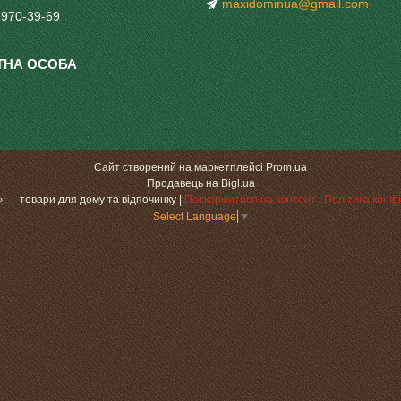
maxidominua@gmail.com
 970-39-69
Сайт створений на маркетплейсі
Prom.ua
Продавець на Bigl.ua
«МаксіДоМ» — товари для дому та відпочинку |
Поскаржитися на контент
|
Політика конфі
Select Language
▼