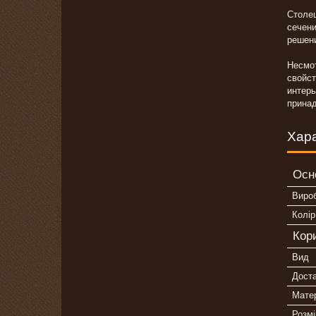
Столе
сечен
решени
Несмо
свойс
интер
принад
Хар
Осн
Виро
Колір
Кор
Вид
Дост
Мате
Розмі