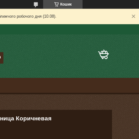
Кошик
лижчого робочого дня (10.08).
шница Коричневая