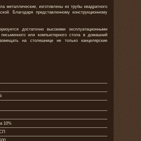
а металлические, изготовлены из трубы квадратного
ской. Благодаря представленному конструкционному
еризуется достаточно высокими эксплуатационными
 письменного или компьютерного стола в домашний
азмещать на столешнице не только канцелярские
й
та 10%
ДСП
600