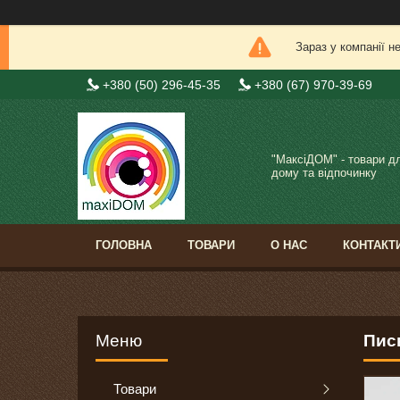
Зараз у компанії н
+380 (50) 296-45-35
+380 (67) 970-39-69
"МаксіДОМ" - товари д
дому та відпочинку
ГОЛОВНА
ТОВАРИ
О НАС
КОНТАКТ
Пис
Товари