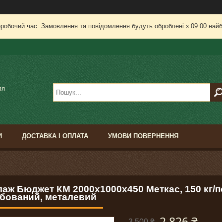
еробочий час. Замовлення та повідомлення будуть оброблені з 09:00 найб
ля
И
ДОСТАВКА І ОПЛАТА
УМОВИ ПОВЕРНЕННЯ
лаж Бюджет КМ 2000х1000х450 Меткас, 150 кг/
бований, металевий
2 826 ₴
3 500 ₴