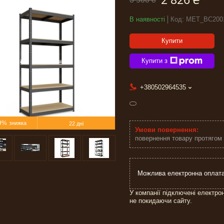
В наявності
Код:
MET_BC200
Купити
Купити з
+380502964535
9%
22 дні
повернення товару протягом
У компанії підключені електро
не покидаючи сайту.