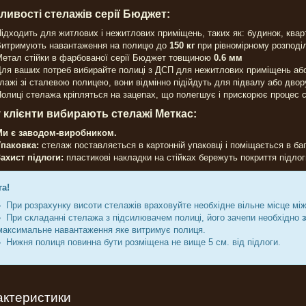
ливості стелажів серії Бюджет:
ідходить для житлових і нежитлових приміщень, таких як: будинок, кварти
Витримують навантаження на полицю до
150 кг
при рівномірному розподіл
етал стійки в фарбованої серії Бюджет товщиною
0.6 мм
ля ваших потреб вибирайте полиці з ДСП для нежитлових приміщень аб
лажі зі сталевою полицею, вони відмінно підійдуть для підвалу або двор
олиці стелажа кріпляться на зацепах, що полегшує і прискорює процес с
 клієнти вибирають стелажі Меткас:
Ми є заводом-виробником.
Упаковка:
стелаж поставляється в картонній упаковці і поміщається в ба
ахист підлоги:
пластикові накладки на стійках бережуть покриття підло
га!
При розрахунку висоти стелажів враховуйте необхідне вільне місце мі
При складанні стелажа з підсилювачем полиці, його зачепи необхідно
максимальне навантаження яке витримує полиця.
Нижня полиця повинна бути розміщена не вище 5 см. від підлоги.
актеристики