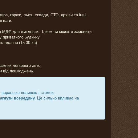
ра, гараж, льох, склади, СТО, архіви та інші.
і ваги.
о МДФ для житлових. Також ви можете замовити
у приватного будинку.
кладання (15-30 хв).
гажник легкового авто.
ги від пошкоджень.
ж верхньою полицею і стелею.
загнути всередину.
Це сильно впливає на