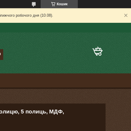
Кошик
лижчого робочого дня (10.08).
полицю, 5 полиць, МДФ,