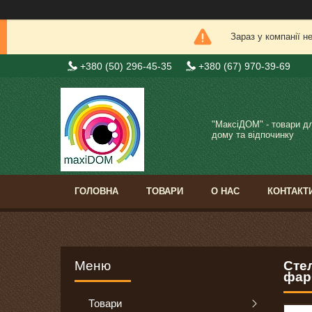
Зараз у компанії н
+380 (50) 296-45-35
+380 (67) 970-39-69
"МаксіДОМ" - товари д
дому та відпочинку
ГОЛОВНА
ТОВАРИ
О НАС
КОНТАКТ
Сте
фар
Товари