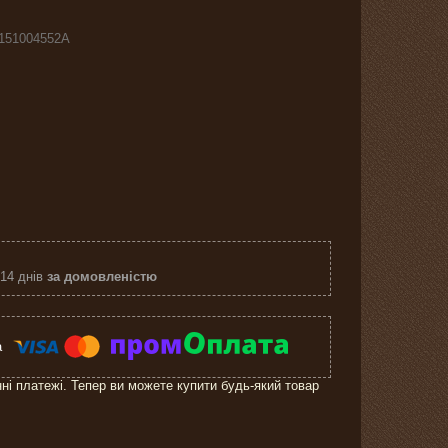
151004552A
 14 днів
за домовленістю
нні платежі. Тепер ви можете купити будь-який товар