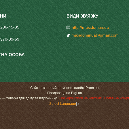
 296-45-35
http://maxidom.in.ua
maxidominua@gmail.com
 970-39-69
Сайт створений на маркетплейсі
Prom.ua
Продавець на Bigl.ua
«МаксіДоМ» — товари для дому та відпочинку |
Поскаржитися на контент
|
Політика конфі
Select Language
▼