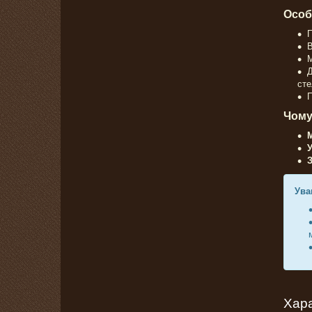
Особ
П
М
Д
сте
П
Чому
З
Ува
Хар