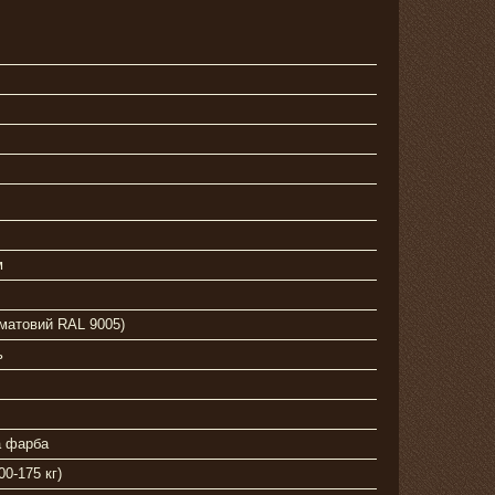
м
(матовий RAL 9005)
ь
 фарба
0-175 кг)