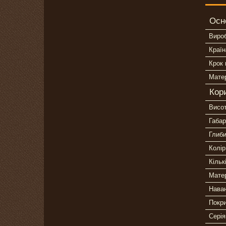
Осн
Виро
Країн
Крок 
Мате
Кор
Висо
Габар
Глиб
Колір
Кільк
Матер
Нава
Покри
Серія