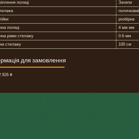
ріплення полиці
Зачепи
стелажа
поличкови
тійки
розбірна
ина полиці
4 мм мм
ина рами стелажу
0.6 мм
на стелажу
100 см
рмація для замовлення
 826 ₴