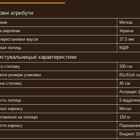
овні атрибути
бник
Меткас
а виробник
Україна
перестановки ярусів
37.5 мм
ріал полиць
МДФ
истувальницькі характеристики
та стелажу
200 см
итні розміри упаковки
81х31х6 с
ина стелажу
45 см
Антрацит 
ість полиць
5 відділен
іал каркасу
Метал
нтаження на полицю
150 кг
ття каркасу
Порошкова
Бюджет (10