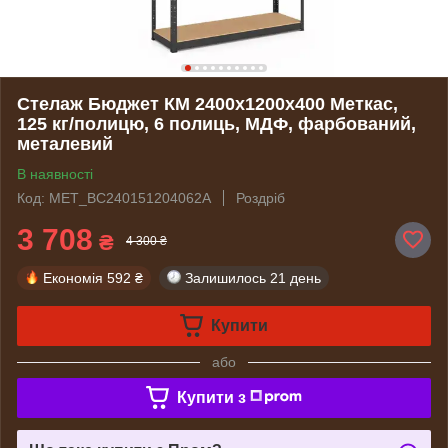
Стелаж Бюджет КМ 2400х1200х400 Меткас,
125 кг/полицю, 6 полиць, МДФ, фарбований,
металевий
В наявності
Код: MET_BC240151204062A
Роздріб
3 708
₴
4 300 ₴
Економія
592 ₴
Залишилось
21 день
Купити
або
Купити з