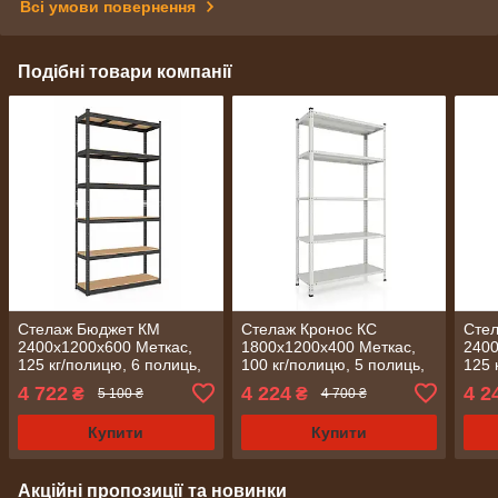
Всі умови повернення
Подібні товари компанії
Стелаж Бюджет КМ
Стелаж Кронос КС
Сте
2400х1200х600 Меткас,
1800х1200х400 Меткас,
2400
125 кг/полицю, 6 полиць,
100 кг/полицю, 5 полиць,
125 
МДФ, фарбований,
фарбований, металевий
ДСП,
4 722
4 224
4 2
₴
₴
5 100 ₴
4 700 ₴
металевий
мет
Купити
Купити
Акційні пропозиції та новинки