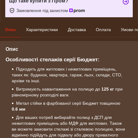
Що таке купити з Пром?
Замовлення під захистом
Опис
Характеристики
Доставка
Оплата
Умови п
Опис
Особливості стелажів серії Бюджет:
Підходить для житлових і нежитлових приміщень,
таких як: будинок, квартира, гараж, льох, склади, СТО,
архіви та інші.
Витримують навантаження на полицю до
125 кг
при
рівномірному розподілі ваги.
Метал стійки в фарбованої серії Бюджет товщиною
0.6 мм
Для ваших потреб вибирайте полиці з ДСП для
нежитлових приміщень або МДФ для житлових. Також
ви можете замовити стелажі зі сталевою полицею, вони
відмінно підійдуть для підвалу або двору приватного