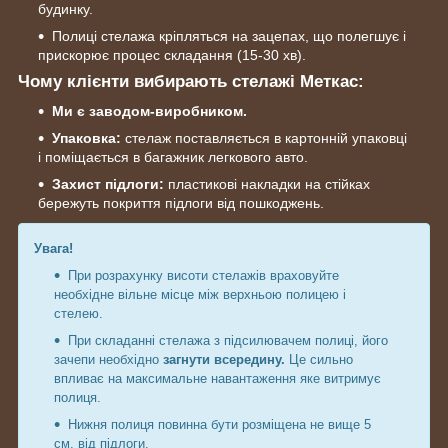
будинку.
Полиці стелажа кріпляться на зацепах, що полегшує і
прискорює процес складання (15-30 хв).
Чому клієнти вибирають стелажі Меткас:
Ми є заводом-виробником.
Упаковка:
стелаж поставляється в картонній упаковці
і поміщається в багажник легкового авто.
Захист підлоги:
пластикові накладки на стійках
бережуть покриття підлоги від пошкоджень.
Увага!
При розрахунку висоти стелажів враховуйте
необхідне вільне місце між верхньою полицею і
стелею.
При складанні стелажа з підсилювачем полиці, його
зачепи необхідно
загнути всередину.
Це сильно
впливає на максимальне навантаження яке витримує
полиця.
Нижня полиця повинна бути розміщена не вище 5
см. від підлоги.