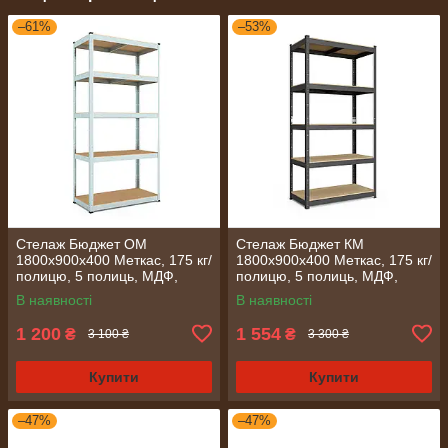
–61%
–53%
Стелаж Бюджет ОМ
Стелаж Бюджет КМ
1800х900х400 Меткас, 175 кг/
1800х900х400 Меткас, 175 кг/
полицю, 5 полиць, МДФ,
полицю, 5 полиць, МДФ,
оцинкований, металевий
фарбований, металевий
В наявності
В наявності
1 200
1 554
₴
₴
3 100 ₴
3 300 ₴
Купити
Купити
–47%
–47%