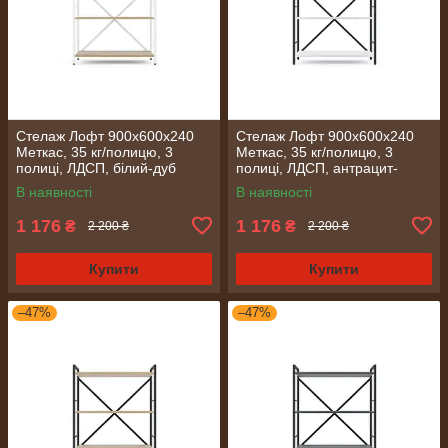
Стелаж Лофт 900х600х240
Стелаж Лофт 900х600х240
Меткас, 35 кг/полицю, 3
Меткас, 35 кг/полицю, 3
полиці, ЛДСП, білий-дуб
полиці, ЛДСП, антрацит-
артизан
білий сніг
В наявності
В наявності
1 176
1 176
₴
₴
2 200 ₴
2 200 ₴
Купити
Купити
–47%
–47%