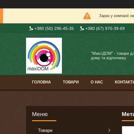
Зараз у компанії н
+380 (50) 296-45-35
+380 (67) 970-39-69
"МаксіДОМ" - товари д
дому та відпочинку
ГОЛОВНА
ТОВАРИ
О НАС
КОНТАКТ
Мет
Товари