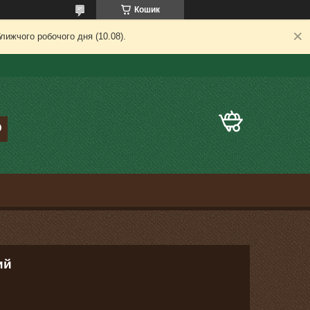
Кошик
лижчого робочого дня (10.08).
ий