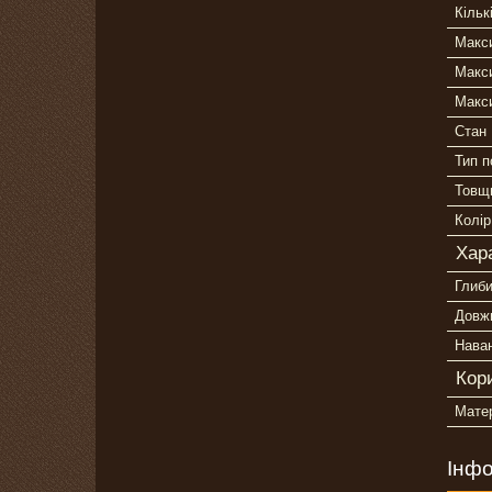
Кільк
Макс
Макс
Макс
Стан
Тип п
Товщ
Колір
Хар
Глиби
Довжи
Наван
Кор
Матер
Інфо