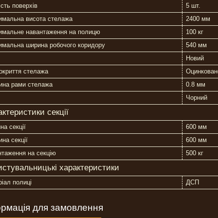
ість поверхів
5 шт.
имальна висота стелажа
2400 мм
имальне навантаження на полицю
100 кг
имальна ширина робочого коридору
540 мм
Новий
окриття стелажа
Оцинкован
ина рами стелажа
0.8 мм
Чорний
актеристики секції
на секції
600 мм
на секції
600 мм
таження на секцію
500 кг
истувальницькі характеристики
іал полиці
ДСП
рмація для замовлення