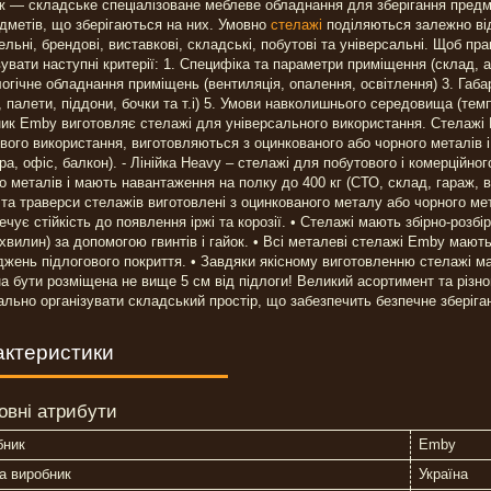
 — складське спеціалізоване меблеве обладнання для зберігання предмет
дметів, що зберігаються на них. Умовно
стелажі
поділяються залежно від 
ельні, брендові, виставкові, складські, побутові та універсальні. Щоб 
увати наступні критерії: 1. Специфіка та параметри приміщення (склад, арх
огічне обладнання приміщень (вентиляція, опалення, освітлення) 3. Габар
, палети, піддони, бочки та т.і) 5. Умови навколишнього середовища (тем
ик Emby виготовляє стелажі для універсального використання. Стелажі Em
вого використання, виготовляються з оцинкованого або чорного металів і
ра, офіс, балкон). - Лінійка Heavy – стелажі для побутового і комерційн
о металів і мають навантаження на полку до 400 кг (СТО, склад, гараж, 
 та траверси стелажів виготовлені з оцинкованого металу або чорного 
ечує стійкість до появлення іржі та корозії. • Стелажі мають збірно-розб
 хвилин) за допомогою гвинтів і гайок. • Всі металеві стелажі Emby мають
жень підлогового покриття. • Завдяки якісному виготовленню стелажі м
а бути розміщена не вище 5 см від підлоги! Великий асортимент та різн
ально організувати складський простір, що забезпечить безпечне зберіга
актеристики
овні атрибути
бник
Emby
а виробник
Україна