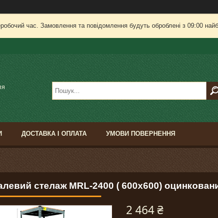
еробочий час. Замовлення та повідомлення будуть оброблені з 09:00 найб
ля
И
ДОСТАВКА І ОПЛАТА
УМОВИ ПОВЕРНЕННЯ
алевий стелаж MRL-2400 ( 600x600) оцинкован
2 464 ₴