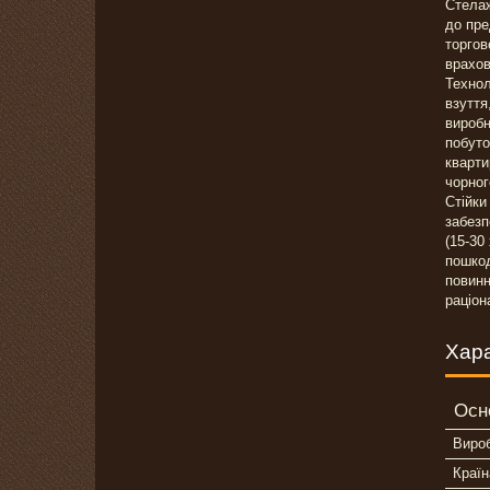
Стелаж
до пре
торгов
врахов
Технол
взуття
виробн
побуто
кварти
чорног
Стійки
забезп
(15-30
пошкод
повинн
раціон
Хар
Осн
Виро
Країн