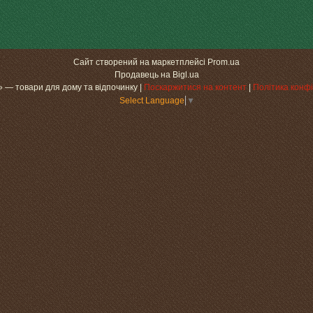
Сайт створений на маркетплейсі
Prom.ua
Продавець на Bigl.ua
«МаксіДоМ» — товари для дому та відпочинку |
Поскаржитися на контент
|
Політика конфі
Select Language
▼