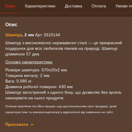
Опис
Характеристики
Доставка
Оплата
Умови п
Опис
Шампур
, 2 мм
Арт. 3310144
Шампур з високоякісної нержавіючої сталі — це прекрасний
подарунок для всіх любителів пікніків на природі. Шампур
довжиною 57 див.
Основні характеристики:
Розміри шампура: 570х10х2 мм.
Товщина металу: 2 мм.
Вага: 0.085 кг.
Довжина робочої поверхні: 430 мм
Шампур загострений з одного боку, що дозволяє без зусиль
нанизувати на нього продукти.
Оскільки виробник постійно працює над удосконаленням своєї продукції, деякі
характеристики та комплектація можуть відрізнятися від заявлених на сайті.
Приховати