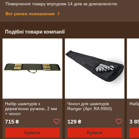
Повернення товару впродовж 14 днів за домовленістю
Всі умови повернення
Подібні товари компанії
Набір шампурів з
Чохол для шампурів
Набі
дерев'яною ручкою, 2 мм
Ranger (Арт. RA 9950)
+ чохол
715
129
3 8
₴
₴
Купити
Купити