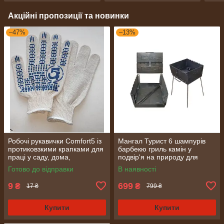
Акційні пропозиції та новинки
–47%
–13%
Робочі рукавички Comfort5 із
Мангал Турист 6 шампурів
протиковзкими крапками для
барбекю гриль камін у
праці у саду, дома,
подвір'я на природу для
будівництві для захисту рук
приготування шашлика
Готово до відправки
В наявності
від ушкоджень, забруднень
9
699
₴
₴
17 ₴
799 ₴
Купити
Купити