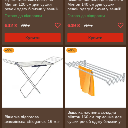
Мілтон 120 см для сушки
Мілтон 140 см для сушки
речей одягу білизни у ванній
речей одягу білизни у ванній
кімнаті на балконі після
на балконі після прання
Готово до відправки
Готово до відправки
прання
642
649
₴
₴
708 ₴
714 ₴
Купити
Купити
–9%
–9%
Вішалка настінна складна
Вішалка підлогова
Мілтон 160 см гармошка для
алюмінієва «Elegancie 16 м.»
сушки речей одягу білизни у
ванній на балконі після