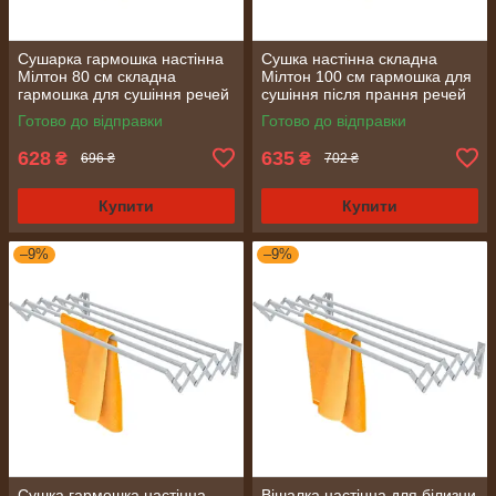
Сушарка гармошка настінна
Сушка настінна складна
Мілтон 80 см складна
Мілтон 100 см гармошка для
гармошка для сушіння речей
сушіння після прання речей
у ванній та на балконі
Готово до відправки
Готово до відправки
628
635
₴
₴
696 ₴
702 ₴
Купити
Купити
–9%
–9%
Сушка гармошка настінна
Вішалка настінна для білизни