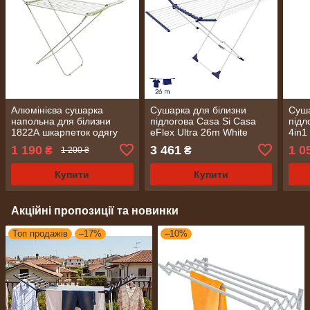
Алюмінієва сушарка
Сушарка для білизни
Суша
напольна для білизни
підлогова Casa Si Casa
підл
1822А шкарпеток одягу
eFlex Ultra 26m White
4in1
після прання
(CS99916B01)
(CS
1 190
3 461
1 0
₴
₴
1 200 ₴
Купити
Купити
Акційні пропозиції та новинки
Топ продажів
–17%
–10%