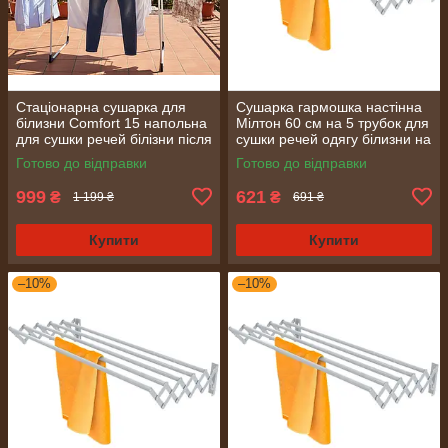
Стаціонарна сушарка для
Сушарка гармошка настінна
білизни Comfort 15 напольна
Мілтон 60 см на 5 трубок для
для сушки речей білізни після
сушки речей одягу білизни на
прання
балконі чи ванній після
Готово до відправки
Готово до відправки
прання
999
621
₴
₴
1 199 ₴
691 ₴
Купити
Купити
–10%
–10%