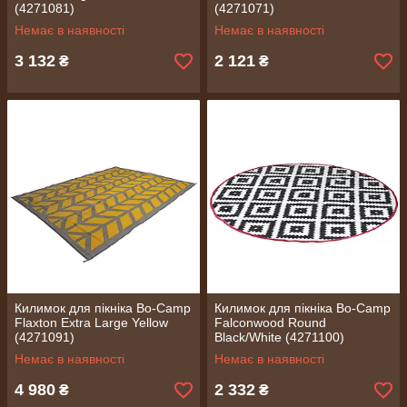
(4271081)
(4271071)
Немає в наявності
Немає в наявності
3 132
2 121
₴
₴
Килимок для пікніка Bo-Camp
Килимок для пікніка Bo-Camp
Flaxton Extra Large Yellow
Falconwood Round
(4271091)
Black/White (4271100)
Немає в наявності
Немає в наявності
4 980
2 332
₴
₴