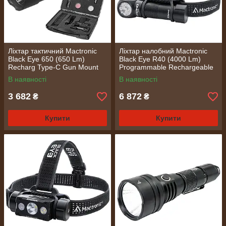
Ліхтар тактичний Mactronic
Ліхтар налобний Mactronic
Black Eye 650 (650 Lm)
Black Eye R40 (4000 Lm)
Recharg Type-C Gun Mount
Programmable Rechargeable
RGB Kit (L-MX532L-RC/SET3)
Type-C (THL0060)
В наявності
В наявності
3 682
6 872
₴
₴
Купити
Купити