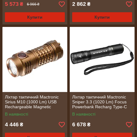
5 573
2 862
₴
₴
6 966 ₴
Купити
Купити
Ліхтар тактичний Mactronic
Ліхтар тактичний Mactronic
Sirius M10 (1000 Lm) USB
Sniper 3.3 (1020 Lm) Focus
Rechargeable Magnetic
Powerbank Recharg Type-C
(THH0171)
(THH0064)
В наявності
В наявності
4 446
6 678
₴
₴