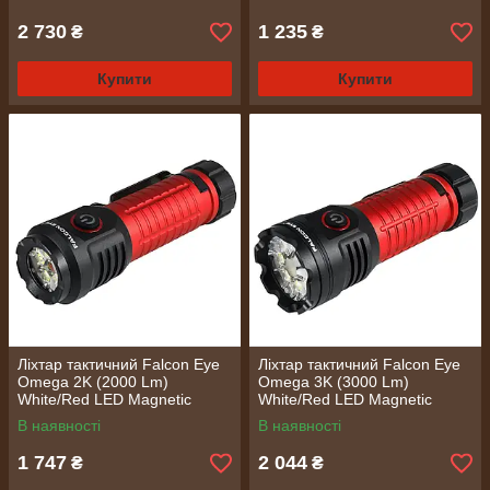
2 730
1 235
₴
₴
Купити
Купити
Ліхтар тактичний Falcon Eye
Ліхтар тактичний Falcon Eye
Omega 2K (2000 Lm)
Omega 3K (3000 Lm)
White/Red LED Magnetic
White/Red LED Magnetic
Rechargeable Type-C
Rechargeable Type-C
В наявності
В наявності
(FHH0142)
(FHH0143)
1 747
2 044
₴
₴