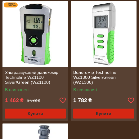
–30%
Ультразвуковий далекомір
Вологомір Technoline
Technoline WZ1100
WZ1300 Silver/Green
Silver/Green (WZ1100)
(WZ1300)
В наявності
В наявності
1 462
1 782
₴
₴
2 088 ₴
Купити
Купити