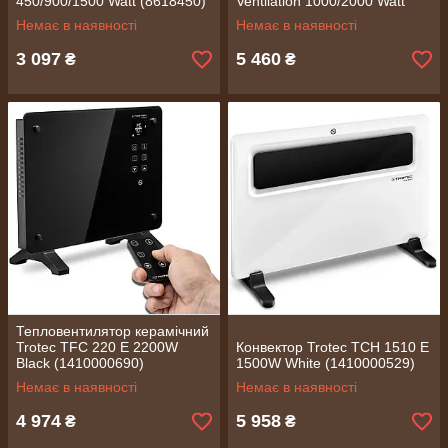
450/900/1500 Watt (8618450)
Ventilation 1000/2000 Watt
(8618460)
Немає в наявності
Немає в наявності
3 097
5 460
₴
₴
Тепловентилятор керамічний
Trotec TFC 220 E 2200W
Конвектор Trotec TCH 1510 E
Black (1410000690)
1500W White (1410000529)
Немає в наявності
Немає в наявності
4 974
5 958
₴
₴