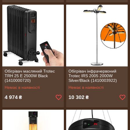
Обігрівач масляний Trotec
Обігрівач інфрачервоний
TRH 25 E 2500W Black
Trotec IRS 2005 2000W
(1410000720)
Silver/Black (1410003922)
Немає в наявності
Немає в наявності
4 974
10 302
₴
₴