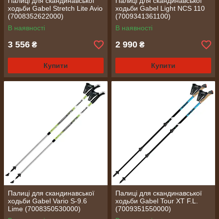
Палиці для скандинавської
Палиці для скандинавської
ходьби Gabel Stretch Lite Avio
ходьби Gabel Light NCS 110
(7008352622000)
(7009341361100)
В наявності
В наявності
3 556
2 990
₴
₴
Купити
Купити
Палиці для скандинавської
Палиці для скандинавської
ходьби Gabel Vario S-9.6
ходьби Gabel Tour XT F.L.
Lime (7008350530000)
(7009351550000)