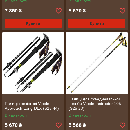
В наявності
В наявності
7 860
5 670
₴
₴
Купити
Купити
Палиці для скандинавської
Палиці трекінгові Vipole
ходьби Vipole Instructor 105
Approach Long DLX (S25 44)
(S25 23)
В наявності
В наявності
5 670
5 568
₴
₴