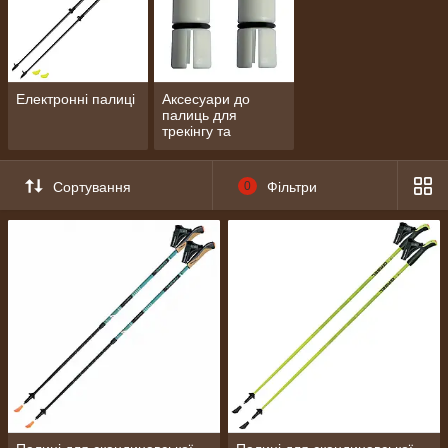
Електронні палиці
Аксесуари до
палиць для
трекінгу та
скандинавської
ходьби
Сортування
0
Фільтри