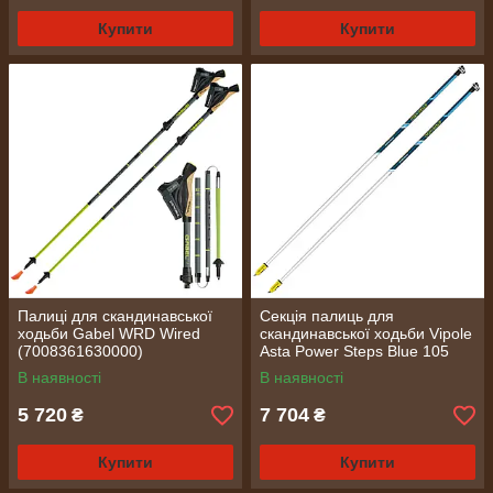
Купити
Купити
Палиці для скандинавської
Секція палиць для
ходьби Gabel WRD Wired
скандинавської ходьби Vipole
(7008361630000)
Asta Power Steps Blue 105
(SW20 01)
В наявності
В наявності
5 720
7 704
₴
₴
Купити
Купити