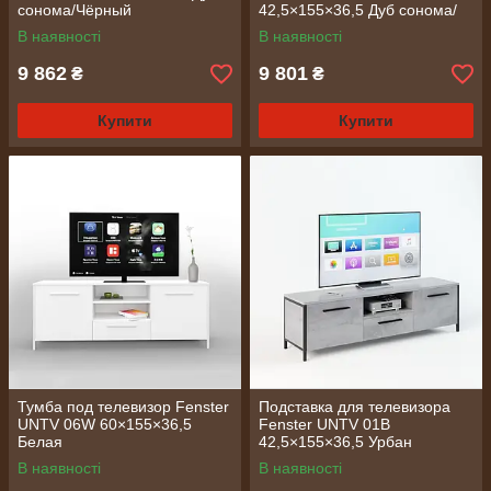
сонома/Чёрный
42,5×155×36,5 Дуб сонома/
Чёрный
В наявності
В наявності
9 862
9 801
₴
₴
Купити
Купити
Тумба под телевизор Fenster
Подставка для телевизора
UNTV 06W 60×155×36,5
Fenster UNTV 01B
Белая
42,5×155×36,5 Урбан
В наявності
В наявності