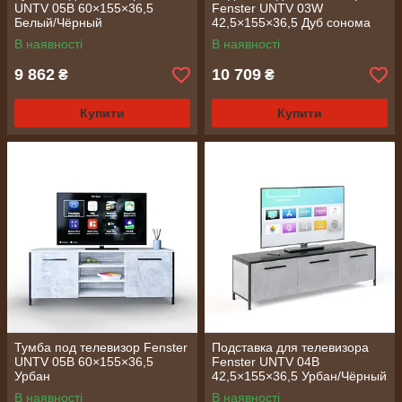
UNTV 05B 60×155×36,5
Fenster UNTV 03W
Белый/Чёрный
42,5×155×36,5 Дуб сонома
В наявності
В наявності
9 862
10 709
₴
₴
Купити
Купити
Тумба под телевизор Fenster
Подставка для телевизора
UNTV 05B 60×155×36,5
Fenster UNTV 04B
Урбан
42,5×155×36,5 Урбан/Чёрный
В наявності
В наявності