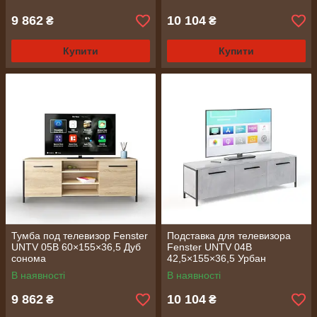
9 862
10 104
₴
₴
Купити
Купити
Тумба под телевизор Fenster
Подставка для телевизора
UNTV 05B 60×155×36,5 Дуб
Fenster UNTV 04B
сонома
42,5×155×36,5 Урбан
В наявності
В наявності
9 862
10 104
₴
₴