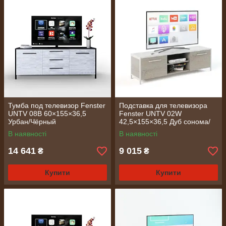
Тумба под телевизор Fenster
Подставка для телевизора
UNTV 08B 60×155×36,5
Fenster UNTV 02W
Урбан/Чёрный
42,5×155×36,5 Дуб сонома/
Белый
В наявності
В наявності
14 641
9 015
₴
₴
Купити
Купити