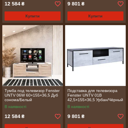
12 584
9 801
₴
₴
Купити
Купити
Тумба под телевизор Fenster
Подставка для телевизора
UNTV 06W 60×155×36,5 Дуб
Fenster UNTV 01B
сонома/Белый
42,5×155×36,5 Урбан/Чёрный
В наявності
В наявності
12 584
9 801
₴
₴