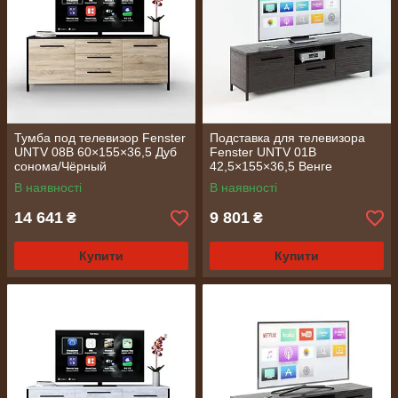
Тумба под телевизор Fenster
Подставка для телевизора
UNTV 08B 60×155×36,5 Дуб
Fenster UNTV 01B
сонома/Чёрный
42,5×155×36,5 Венге
В наявності
В наявності
14 641
9 801
₴
₴
Купити
Купити