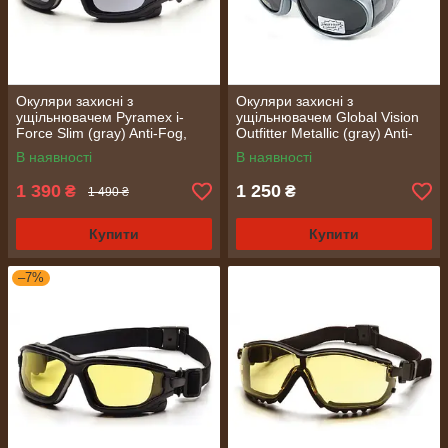
Окуляри захисні з
Окуляри захисні з
ущільнювачем Pyramex i-
ущільнювачем Global Vision
Force Slim (gray) Anti-Fog,
Outfitter Metallic (gray) Anti-
чорні
Fog, чорні в сірій оправі
В наявності
В наявності
1 390
1 250
₴
₴
1 490 ₴
Купити
Купити
–7%