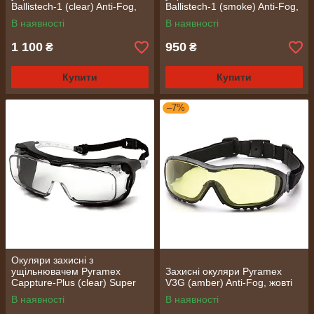
Ballistech-1 (clear) Anti-Fog,
Ballistech-1 (smoke) Anti-Fog,
прозорі
чорні
В наявності
В наявності
1 100
950
₴
₴
Купити
Купити
–7%
Окуляри захисні з
ущільнювачем Pyramex
Захисні окуляри Pyramex
Cappture-Plus (clear) Super
V3G (amber) Anti-Fog, жовті
Anti-Fog H2MAX, прозорі
В наявності
В наявності