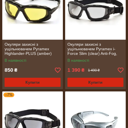
Окуляри захисні з
Окуляри захисні з
ущільнювачем Pyramex
ущільнювачем Pyramex i-
Highlander-PLUS (amber)
Force Slim (clear) Anti-Fog,
Anti-Fog, жовті
прозорі
В наявності
В наявності
850
1 390
₴
₴
1 490 ₴
Купити
Купити
–7%