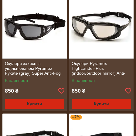
Окуляри захисні з
Окуляри Pyramex
ущільнювачем Pyramex
HighLander-Plus
Fyxate (gray) Super Anti-Fog
(indoor/outdoor mirror) Anti-
H2MAX, сірі
Fog, дзеркальні напівтемні
В наявності
В наявності
850
850
₴
₴
Купити
Купити
–7%