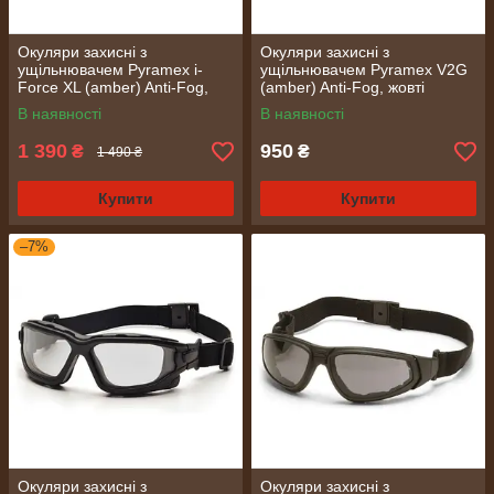
Окуляри захисні з
Окуляри захисні з
ущільнювачем Pyramex i-
ущільнювачем Pyramex V2G
Force XL (amber) Anti-Fog,
(amber) Anti-Fog, жовті
жовті
В наявності
В наявності
1 390
950
₴
₴
1 490 ₴
Купити
Купити
–7%
Окуляри захисні з
Окуляри захисні з