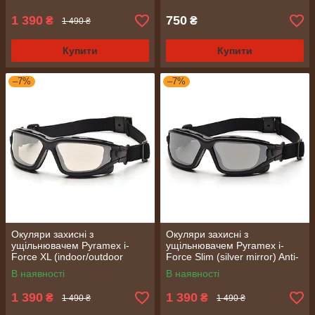
1 390
750
₴
₴
1 490 ₴
Купити
Купити
–7%
–7%
Окуляри захисні з
Окуляри захисні з
ущільнювачем Pyramex i-
ущільнювачем Pyramex i-
Force XL (indoor/outdoor
Force Slim (silver mirror) Anti-
mirror) Anti-Fog, дзеркальні
Fog, дзеркальні сірі
В наявності
В наявності
напівтемні
1 390
1 390
₴
₴
1 490 ₴
1 490 ₴