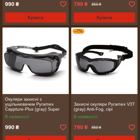
990
790
₴
₴
850 ₴
Купити
Купити
–7%
Окуляри захисні з
ущільнювачем Pyramex
Захисні окуляри Pyramex V3T
Cappture-Plus (gray) Super
(gray) Anti-Fog, сірі
Anti-Fog H2MAX, сірі
В наявності
В наявності
990
790
₴
₴
850 ₴