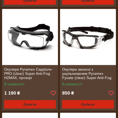
Купити
Купити
Окуляри Pyramex Cappture-
Окуляри захисні з
PRO (clear) Super Anti-Fog
ущільнювачем Pyramex
H2MAX, прозорі
Fyxate (clear) Super Anti-Fog
H2MAX, прозорі
В наявності
В наявності
1 190
850
₴
₴
Купити
Купити