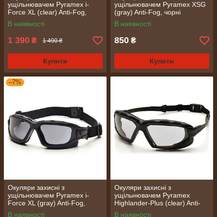
ущільнювачем Pyramex i-
ущільнювачем Pyramex XSG
Force XL (clear) Anti-Fog,
(gray) Anti-Fog, чорні
прозорий
В наявності
В наявності
1 390
850
₴
₴
1 490 ₴
Купити
Купити
–7%
Окуляри захисні з
Окуляри захисні з
ущільнювачем Pyramex i-
ущільнювачем Pyramex
Force XL (gray) Anti-Fog,
Highlander-Plus (clear) Anti-
чорний
Fog, прозорі
В наявності
В наявності